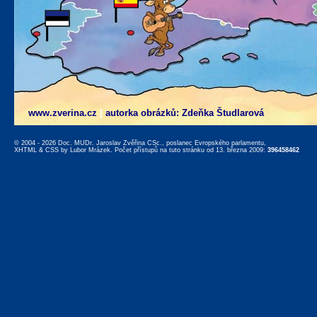
www.zverina.cz
|
autorka obrázků: Zdeňka Študlarová
© 2004 - 2026 Doc. MUDr. Jaroslav Zvěřina CSc., poslanec Evropského parlamentu,
XHTML
&
CSS
by
Lubor Mrázek
. Počet přístupů na tuto stránku od 13. března 2009:
396458462