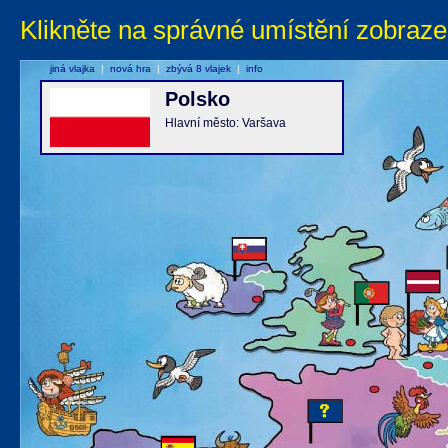
Klikněte na správné umístění zobraze
jiná vlajka
|
nová hra
|
zbývá 8 vlajek
|
info
Polsko
Hlavní město: Varšava