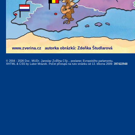
www.zverina.cz
|
autorka obrázků: Zdeňka Študlarová
© 2004 - 2026 Doc. MUDr. Jaroslav Zvěřina CSc., poslanec Evropského parlamentu,
XHTML
&
CSS
by
Lubor Mrázek
. Počet přístupů na tuto stránku od 13. března 2009:
397422948