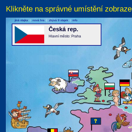
Klikněte na správné umístění zobraze
jiná vlajka
|
nová hra
|
zbývá 9 vlajek
|
info
Česká rep.
Hlavní město: Praha