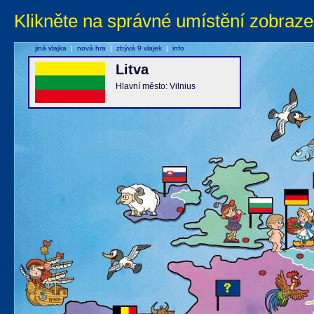
Klikněte na správné umístění zobraze
jiná vlajka
|
nová hra
|
zbývá 9 vlajek
|
info
Litva
Hlavní město: Vilnius