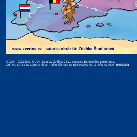
www.zverina.cz
|
autorka obrázků: Zdeňka Študlarová
© 2004 - 2026 Doc. MUDr. Jaroslav Zvěřina CSc., poslanec Evropského parlamentu,
XHTML
&
CSS
by
Lubor Mrázek
. Počet přístupů na tuto stránku od 13. března 2009:
398573661