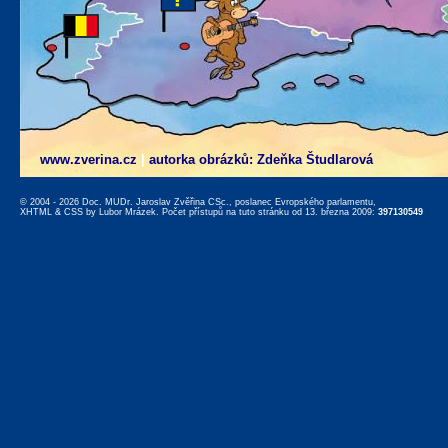
www.zverina.cz
|
autorka obrázků: Zdeňka Študlarová
© 2004 - 2026 Doc. MUDr. Jaroslav Zvěřina CSc., poslanec Evropského parlamentu,
XHTML
&
CSS
by
Lubor Mrázek
. Počet přístupů na tuto stránku od 13. března 2009:
397130549