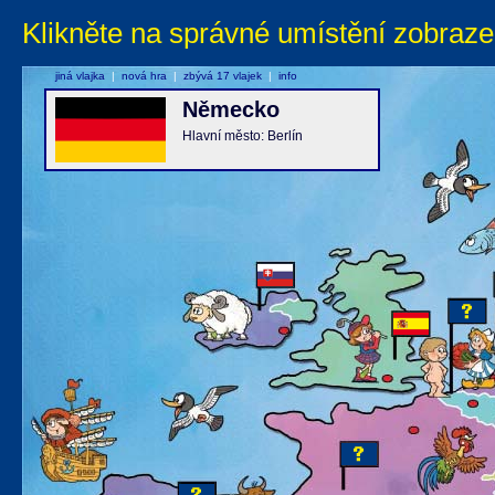
Klikněte na správné umístění zobraze
jiná vlajka
|
nová hra
|
zbývá 17 vlajek
|
info
Německo
Hlavní město: Berlín