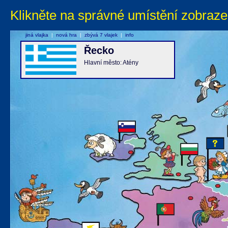
Klikněte na správné umístění zobraze
jiná vlajka
|
nová hra
|
zbývá 7 vlajek
|
info
Řecko
Hlavní město: Atény