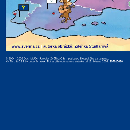
www.zverina.cz
|
autorka obrázků: Zdeňka Študlarová
© 2004 - 2026 Doc. MUDr. Jaroslav Zvěřina CSc., poslanec Evropského parlamentu,
XHTML
&
CSS
by
Lubor Mrázek
. Počet přístupů na tuto stránku od 13. března 2009:
397915090