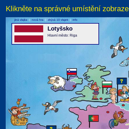
Klikněte na správné umístění zobraze
jiná vlajka
|
nová hra
|
zbývá 10 vlajek
|
info
Lotyšsko
Hlavní město: Riga