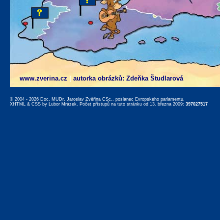
www.zverina.cz
|
autorka obrázků: Zdeňka Študlarová
© 2004 - 2026 Doc. MUDr. Jaroslav Zvěřina CSc., poslanec Evropského parlamentu,
XHTML
&
CSS
by
Lubor Mrázek
. Počet přístupů na tuto stránku od 13. března 2009:
397027517