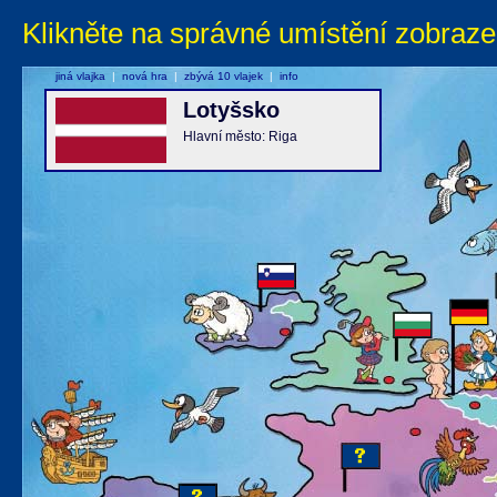
Klikněte na správné umístění zobraze
jiná vlajka
|
nová hra
|
zbývá 10 vlajek
|
info
Lotyšsko
Hlavní město: Riga