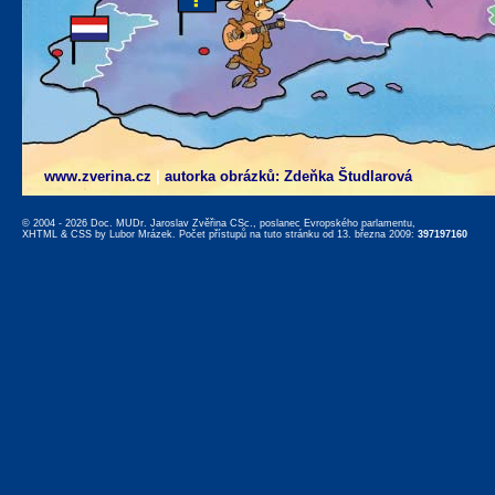
www.zverina.cz
|
autorka obrázků: Zdeňka Študlarová
© 2004 - 2026 Doc. MUDr. Jaroslav Zvěřina CSc., poslanec Evropského parlamentu,
XHTML
&
CSS
by
Lubor Mrázek
. Počet přístupů na tuto stránku od 13. března 2009:
397197160