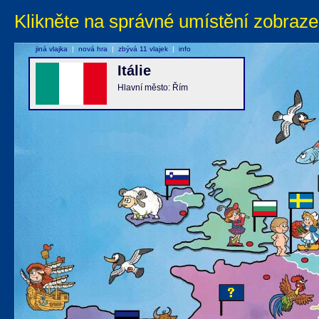
Klikněte na správné umístění zobraze
jiná vlajka
|
nová hra
|
zbývá 11 vlajek
|
info
Itálie
Hlavní město: Řím