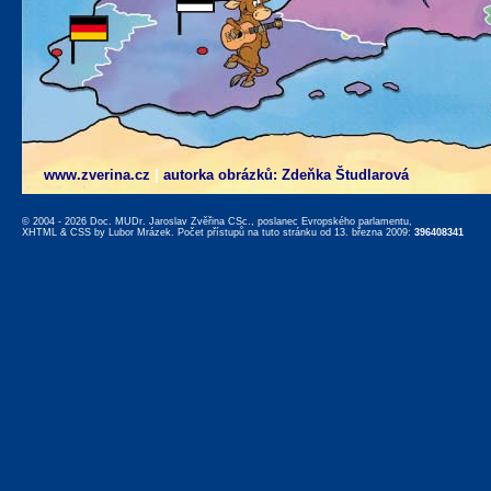
www.zverina.cz
|
autorka obrázků: Zdeňka Študlarová
© 2004 - 2026 Doc. MUDr. Jaroslav Zvěřina CSc., poslanec Evropského parlamentu,
XHTML
&
CSS
by
Lubor Mrázek
. Počet přístupů na tuto stránku od 13. března 2009:
396408341