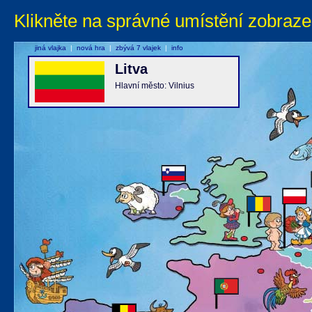
Klikněte na správné umístění zobraze
jiná vlajka
|
nová hra
|
zbývá 7 vlajek
|
info
Litva
Hlavní město: Vilnius