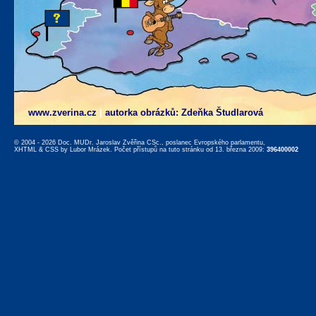
www.zverina.cz
|
autorka obrázků: Zdeňka Študlarová
© 2004 - 2026 Doc. MUDr. Jaroslav Zvěřina CSc., poslanec Evropského parlamentu,
XHTML
&
CSS
by
Lubor Mrázek
. Počet přístupů na tuto stránku od 13. března 2009:
396400002