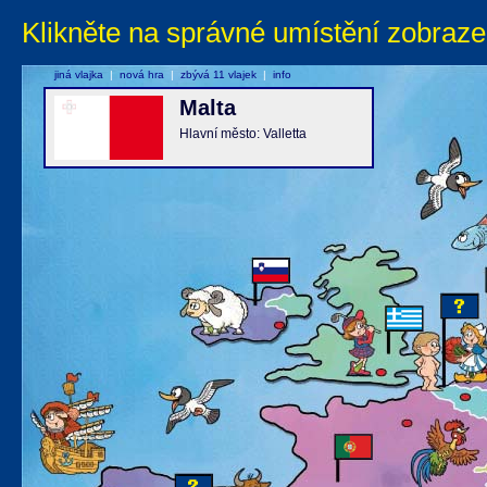
Klikněte na správné umístění zobraze
jiná vlajka
|
nová hra
|
zbývá 11 vlajek
|
info
Malta
Hlavní město: Valletta