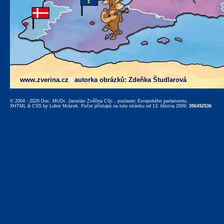
www.zverina.cz
|
autorka obrázků: Zdeňka Študlarová
© 2004 - 2026 Doc. MUDr. Jaroslav Zvěřina CSc., poslanec Evropského parlamentu,
XHTML
&
CSS
by
Lubor Mrázek
. Počet přístupů na tuto stránku od 13. března 2009:
396492536