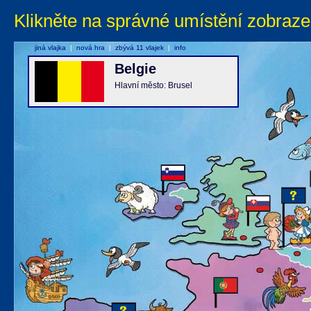
Klikněte na správné umístění zobraze
jiná vlajka
|
nová hra
|
zbývá 11 vlajek
|
info
Belgie
Hlavní město: Brusel