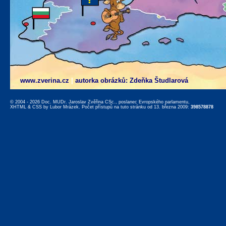
www.zverina.cz
|
autorka obrázků: Zdeňka Študlarová
© 2004 - 2026 Doc. MUDr. Jaroslav Zvěřina CSc., poslanec Evropského parlamentu,
XHTML
&
CSS
by
Lubor Mrázek
. Počet přístupů na tuto stránku od 13. března 2009:
398578878