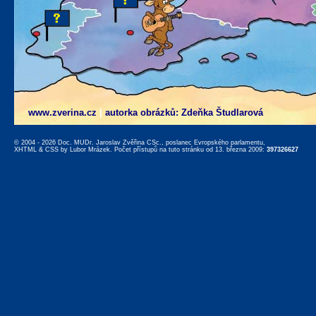
www.zverina.cz
|
autorka obrázků: Zdeňka Študlarová
© 2004 - 2026 Doc. MUDr. Jaroslav Zvěřina CSc., poslanec Evropského parlamentu,
XHTML
&
CSS
by
Lubor Mrázek
. Počet přístupů na tuto stránku od 13. března 2009:
397326627