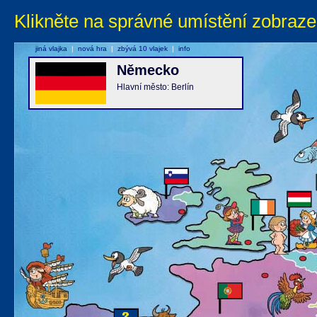
Klikněte na správné umístění zobraze
jiná vlajka
|
nová hra
|
zbývá 10 vlajek
|
info
Německo
Hlavní město: Berlín