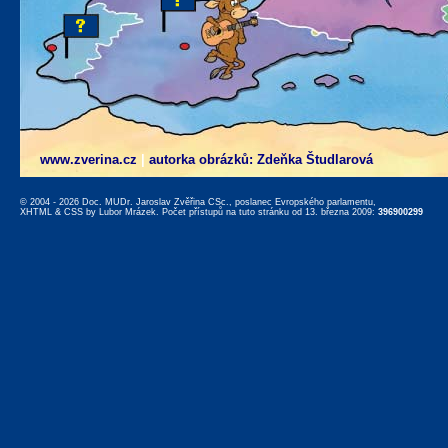
www.zverina.cz
|
autorka obrázků: Zdeňka Študlarová
© 2004 - 2026 Doc. MUDr. Jaroslav Zvěřina CSc., poslanec Evropského parlamentu,
XHTML
&
CSS
by
Lubor Mrázek
. Počet přístupů na tuto stránku od 13. března 2009:
396900299