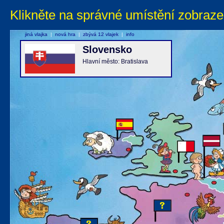
Klikněte na správné umístění zobraze
jiná vlajka
|
nová hra
|
zbývá 12 vlajek
|
info
Slovensko
Hlavní město: Bratislava