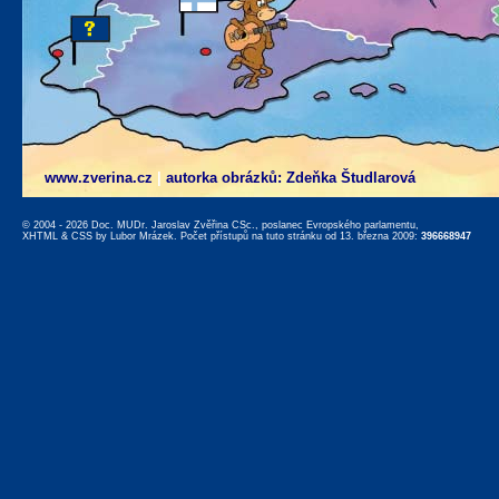
www.zverina.cz
|
autorka obrázků: Zdeňka Študlarová
© 2004 - 2026 Doc. MUDr. Jaroslav Zvěřina CSc., poslanec Evropského parlamentu,
XHTML
&
CSS
by
Lubor Mrázek
. Počet přístupů na tuto stránku od 13. března 2009:
396668947