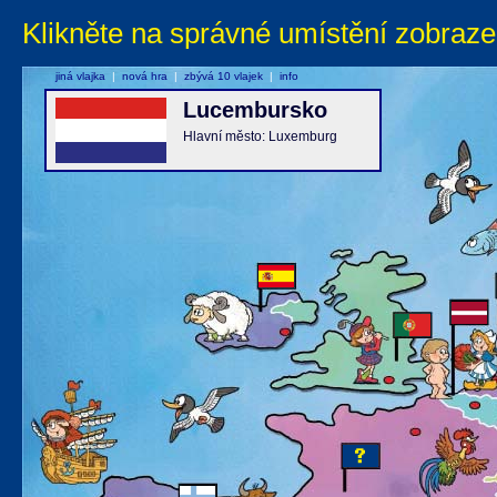
Klikněte na správné umístění zobraze
jiná vlajka
|
nová hra
|
zbývá 10 vlajek
|
info
Lucembursko
Hlavní město: Luxemburg