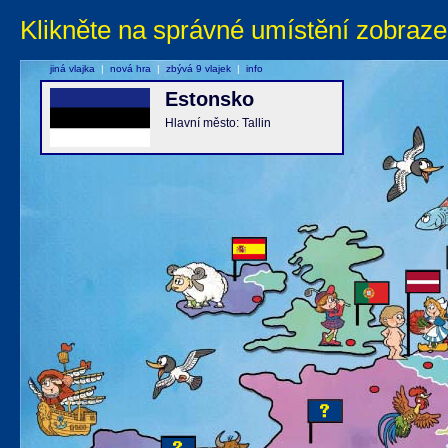
Klikněte na správné umístění zobraze
jiná vlajka
|
nová hra
|
zbývá 9 vlajek
|
info
Estonsko
Hlavní město: Tallin