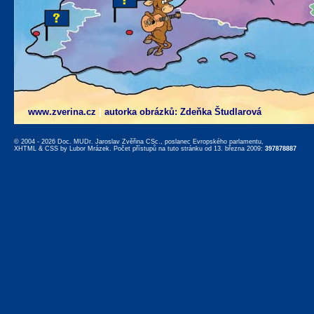
www.zverina.cz
|
autorka obrázků: Zdeňka Študlarová
© 2004 - 2026 Doc. MUDr. Jaroslav Zvěřina CSc., poslanec Evropského parlamentu,
XHTML
&
CSS
by
Lubor Mrázek
. Počet přístupů na tuto stránku od 13. března 2009:
397878887