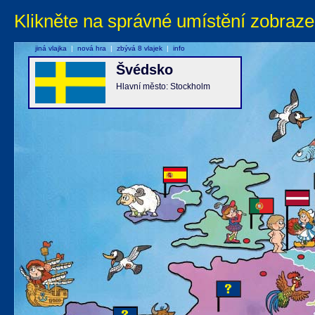
Klikněte na správné umístění zobraze
jiná vlajka
|
nová hra
|
zbývá 8 vlajek
|
info
Švédsko
Hlavní město: Stockholm