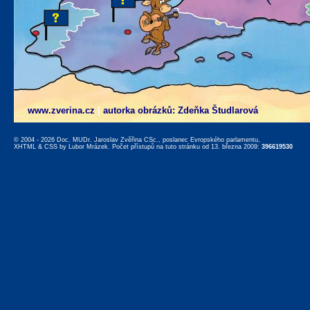
www.zverina.cz
|
autorka obrázků: Zdeňka Študlarová
© 2004 - 2026 Doc. MUDr. Jaroslav Zvěřina CSc., poslanec Evropského parlamentu,
XHTML
&
CSS
by
Lubor Mrázek
. Počet přístupů na tuto stránku od 13. března 2009:
396619530