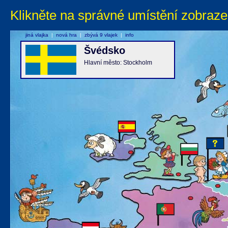
Klikněte na správné umístění zobraze
jiná vlajka
|
nová hra
|
zbývá 9 vlajek
|
info
Švédsko
Hlavní město: Stockholm