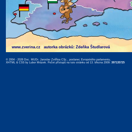
www.zverina.cz
|
autorka obrázků: Zdeňka Študlarová
© 2004 - 2026 Doc. MUDr. Jaroslav Zvěřina CSc., poslanec Evropského parlamentu,
XHTML
&
CSS
by
Lubor Mrázek
. Počet přístupů na tuto stránku od 13. března 2009:
397135725