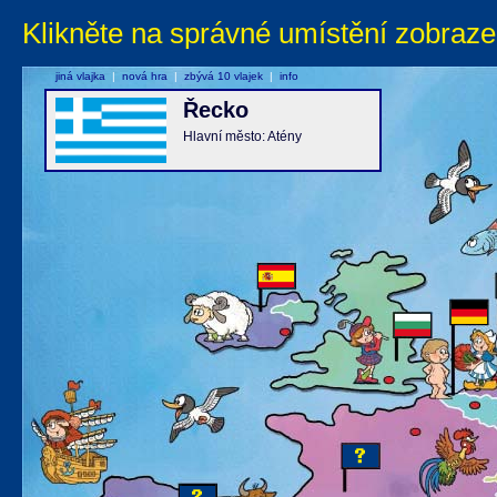
Klikněte na správné umístění zobraze
jiná vlajka
|
nová hra
|
zbývá 10 vlajek
|
info
Řecko
Hlavní město: Atény