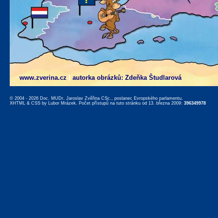
www.zverina.cz
|
autorka obrázků: Zdeňka Študlarová
© 2004 - 2026 Doc. MUDr. Jaroslav Zvěřina CSc., poslanec Evropského parlamentu,
XHTML
&
CSS
by
Lubor Mrázek
. Počet přístupů na tuto stránku od 13. března 2009:
396349978