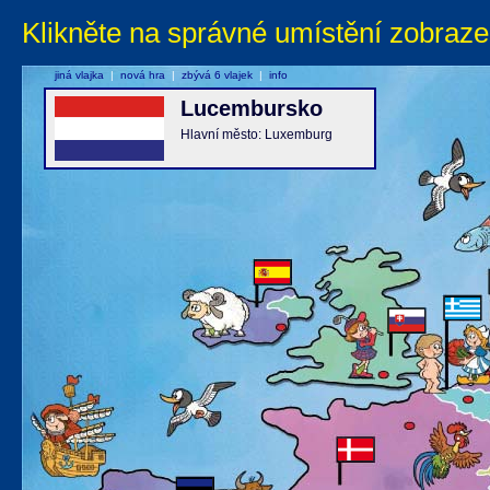
Klikněte na správné umístění zobraze
jiná vlajka
|
nová hra
|
zbývá 6 vlajek
|
info
Lucembursko
Hlavní město: Luxemburg