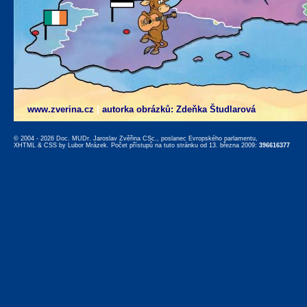
www.zverina.cz
|
autorka obrázků: Zdeňka Študlarová
© 2004 - 2026 Doc. MUDr. Jaroslav Zvěřina CSc., poslanec Evropského parlamentu,
XHTML
&
CSS
by
Lubor Mrázek
. Počet přístupů na tuto stránku od 13. března 2009:
396616377