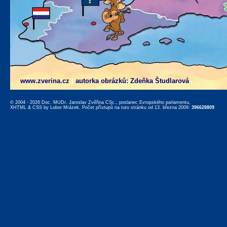
www.zverina.cz
|
autorka obrázků: Zdeňka Študlarová
© 2004 - 2026 Doc. MUDr. Jaroslav Zvěřina CSc., poslanec Evropského parlamentu,
XHTML
&
CSS
by
Lubor Mrázek
. Počet přístupů na tuto stránku od 13. března 2009:
396628809