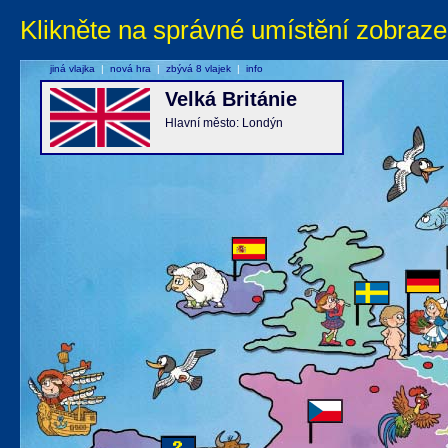
Klikněte na správné umístění zobraze
jiná vlajka
|
nová hra
|
zbývá 8 vlajek
|
info
Velká Británie
Hlavní město: Londýn