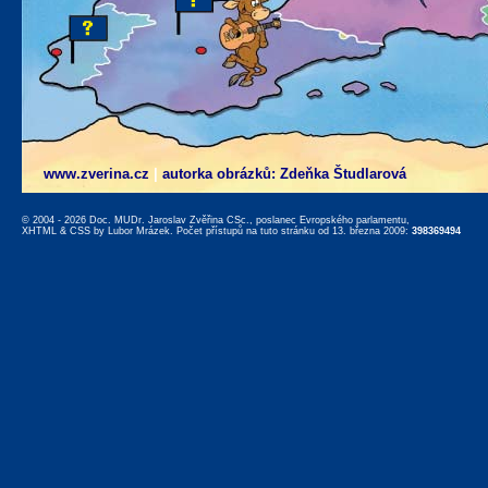
www.zverina.cz
|
autorka obrázků: Zdeňka Študlarová
© 2004 - 2026 Doc. MUDr. Jaroslav Zvěřina CSc., poslanec Evropského parlamentu,
XHTML
&
CSS
by
Lubor Mrázek
. Počet přístupů na tuto stránku od 13. března 2009:
398369494