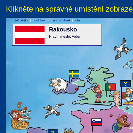
Klikněte na správné umístění zobraze
jiná vlajka
|
nová hra
|
zbývá 14 vlajek
|
info
Rakousko
Hlavní město: Vídeň