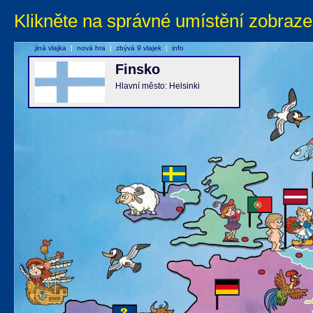
Klikněte na správné umístění zobraze
jiná vlajka
|
nová hra
|
zbývá 9 vlajek
|
info
Finsko
Hlavní město: Helsinki