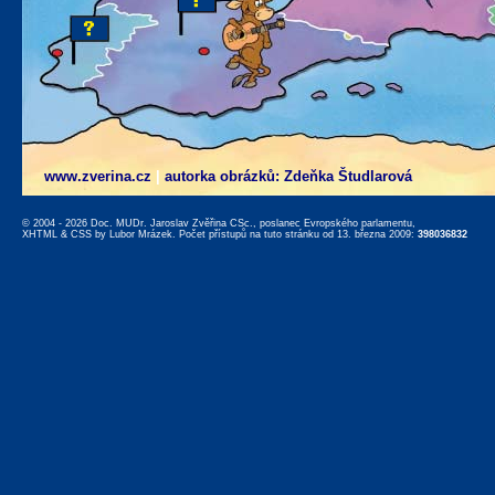
www.zverina.cz
|
autorka obrázků: Zdeňka Študlarová
© 2004 - 2026 Doc. MUDr. Jaroslav Zvěřina CSc., poslanec Evropského parlamentu,
XHTML
&
CSS
by
Lubor Mrázek
. Počet přístupů na tuto stránku od 13. března 2009:
398036832