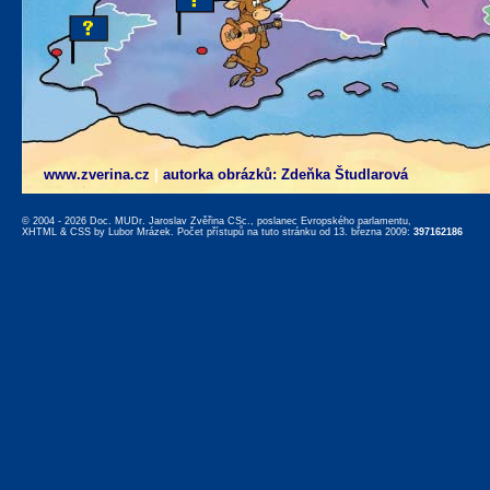
www.zverina.cz
|
autorka obrázků: Zdeňka Študlarová
© 2004 - 2026 Doc. MUDr. Jaroslav Zvěřina CSc., poslanec Evropského parlamentu,
XHTML
&
CSS
by
Lubor Mrázek
. Počet přístupů na tuto stránku od 13. března 2009:
397162186