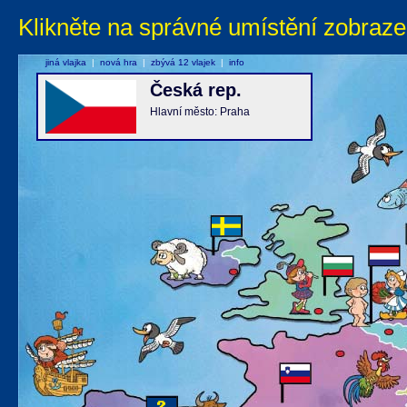
Klikněte na správné umístění zobraze
jiná vlajka
|
nová hra
|
zbývá 12 vlajek
|
info
Česká rep.
Hlavní město: Praha