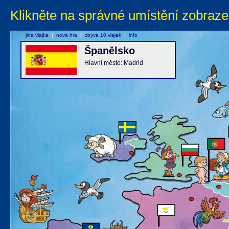
Klikněte na správné umístění zobraze
jiná vlajka
|
nová hra
|
zbývá 10 vlajek
|
info
Španělsko
Hlavní město: Madrid