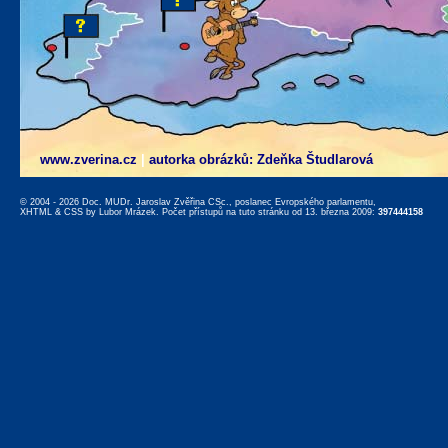
www.zverina.cz
|
autorka obrázků: Zdeňka Študlarová
© 2004 - 2026 Doc. MUDr. Jaroslav Zvěřina CSc., poslanec Evropského parlamentu,
XHTML
&
CSS
by
Lubor Mrázek
. Počet přístupů na tuto stránku od 13. března 2009:
397444158