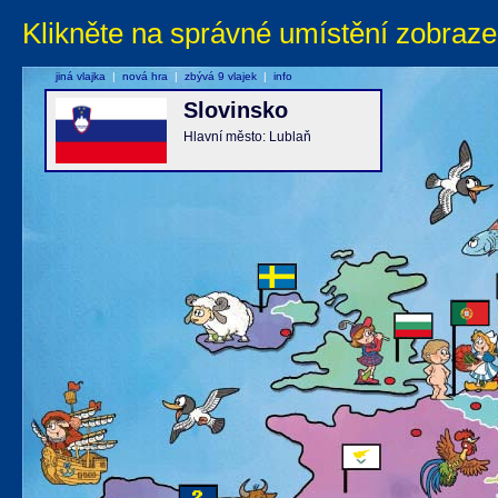
Klikněte na správné umístění zobraze
jiná vlajka
|
nová hra
|
zbývá 9 vlajek
|
info
Slovinsko
Hlavní město: Lublaň