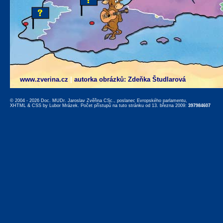
www.zverina.cz
|
autorka obrázků: Zdeňka Študlarová
© 2004 - 2026 Doc. MUDr. Jaroslav Zvěřina CSc., poslanec Evropského parlamentu,
XHTML
&
CSS
by
Lubor Mrázek
. Počet přístupů na tuto stránku od 13. března 2009:
397984607