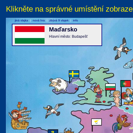
Klikněte na správné umístění zobraze
jiná vlajka
|
nová hra
|
zbývá 9 vlajek
|
info
Maďarsko
Hlavní město: Budapešť