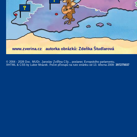
www.zverina.cz
|
autorka obrázků: Zdeňka Študlarová
© 2004 - 2026 Doc. MUDr. Jaroslav Zvěřina CSc., poslanec Evropského parlamentu,
XHTML
&
CSS
by
Lubor Mrázek
. Počet přístupů na tuto stránku od 13. března 2009:
397275037