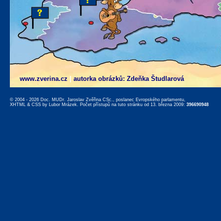
www.zverina.cz
|
autorka obrázků: Zdeňka Študlarová
© 2004 - 2026 Doc. MUDr. Jaroslav Zvěřina CSc., poslanec Evropského parlamentu,
XHTML
&
CSS
by
Lubor Mrázek
. Počet přístupů na tuto stránku od 13. března 2009:
396690948