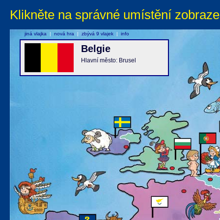
Klikněte na správné umístění zobraze
jiná vlajka
|
nová hra
|
zbývá 9 vlajek
|
info
Belgie
Hlavní město: Brusel