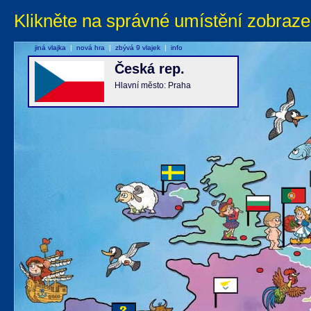
Klikněte na správné umístění zobraze
jiná vlajka
|
nová hra
|
zbývá 9 vlajek
|
info
Česká rep.
Hlavní město: Praha