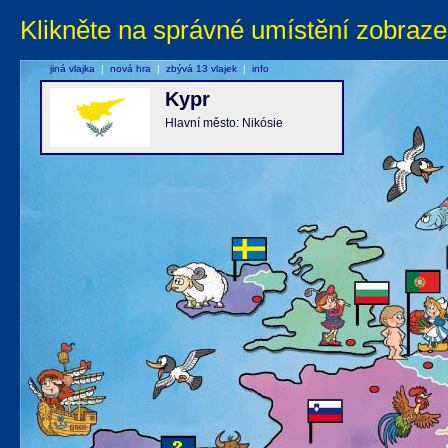
Klikněte na správné umístění zobraze
jiná vlajka
|
nová hra
|
zbývá 13 vlajek
|
info
Kypr
Hlavní město: Nikósie