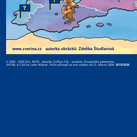
www.zverina.cz
|
autorka obrázků: Zdeňka Študlarová
© 2004 - 2026 Doc. MUDr. Jaroslav Zvěřina CSc., poslanec Evropského parlamentu,
XHTML
&
CSS
by
Lubor Mrázek
. Počet přístupů na tuto stránku od 13. března 2009:
397203036