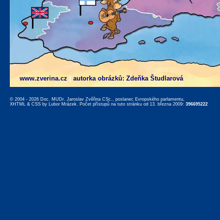
www.zverina.cz
|
autorka obrázků: Zdeňka Študlarová
© 2004 - 2026 Doc. MUDr. Jaroslav Zvěřina CSc., poslanec Evropského parlamentu,
XHTML
&
CSS
by
Lubor Mrázek
. Počet přístupů na tuto stránku od 13. března 2009:
396695222