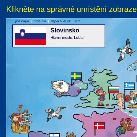
Klikněte na správné umístění zobraze
jiná vlajka
|
nová hra
|
zbývá 5 vlajek
|
info
Slovinsko
Hlavní město: Lublaň