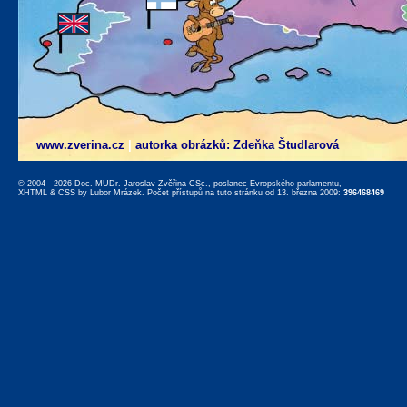
www.zverina.cz
|
autorka obrázků: Zdeňka Študlarová
© 2004 - 2026 Doc. MUDr. Jaroslav Zvěřina CSc., poslanec Evropského parlamentu,
XHTML
&
CSS
by
Lubor Mrázek
. Počet přístupů na tuto stránku od 13. března 2009:
396468469