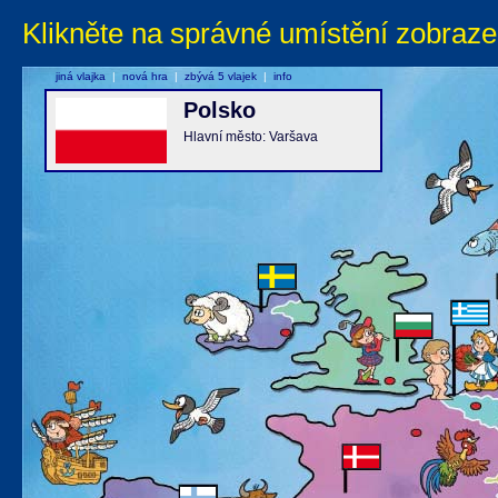
Klikněte na správné umístění zobraze
jiná vlajka
|
nová hra
|
zbývá 5 vlajek
|
info
Polsko
Hlavní město: Varšava