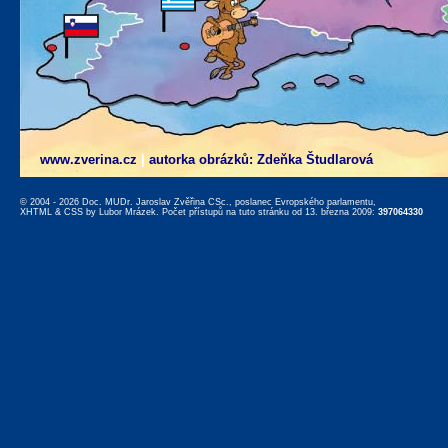
www.zverina.cz
|
autorka obrázků: Zdeňka Študlarová
© 2004 - 2026 Doc. MUDr. Jaroslav Zvěřina CSc., poslanec Evropského parlamentu,
XHTML
&
CSS
by
Lubor Mrázek
. Počet přístupů na tuto stránku od 13. března 2009:
397064330