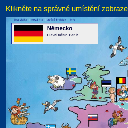
Klikněte na správné umístění zobraze
jiná vlajka
|
nová hra
|
zbývá 8 vlajek
|
info
Německo
Hlavní město: Berlín