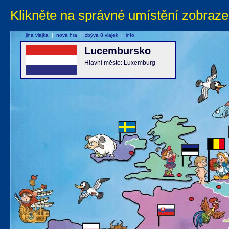
Klikněte na správné umístění zobraze
jiná vlajka
|
nová hra
|
zbývá 8 vlajek
|
info
Lucembursko
Hlavní město: Luxemburg