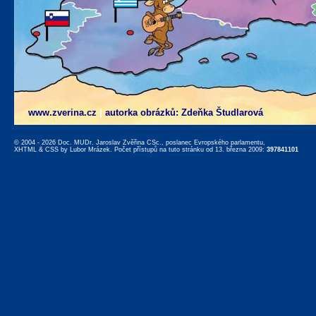
www.zverina.cz
|
autorka obrázků: Zdeňka Študlarová
© 2004 - 2026 Doc. MUDr. Jaroslav Zvěřina CSc., poslanec Evropského parlamentu,
XHTML
&
CSS
by
Lubor Mrázek
. Počet přístupů na tuto stránku od 13. března 2009:
397841101