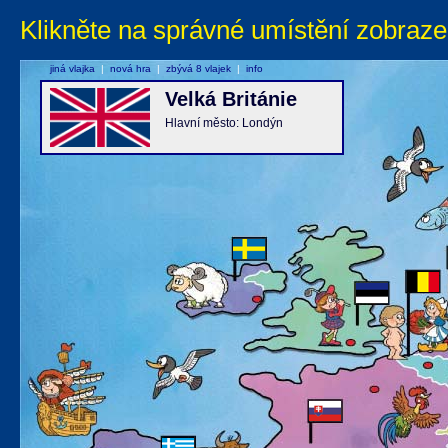
Klikněte na správné umístění zobraze
jiná vlajka
|
nová hra
|
zbývá 8 vlajek
|
info
Velká Británie
Hlavní město: Londýn