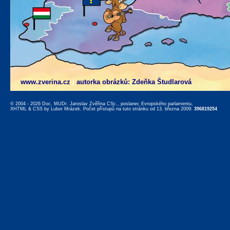
www.zverina.cz
|
autorka obrázků: Zdeňka Študlarová
© 2004 - 2026 Doc. MUDr. Jaroslav Zvěřina CSc., poslanec Evropského parlamentu,
XHTML
&
CSS
by
Lubor Mrázek
. Počet přístupů na tuto stránku od 13. března 2009:
396819254