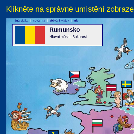
Klikněte na správné umístění zobraze
jiná vlajka
|
nová hra
|
zbývá 8 vlajek
|
info
Rumunsko
Hlavní město: Bukurešť