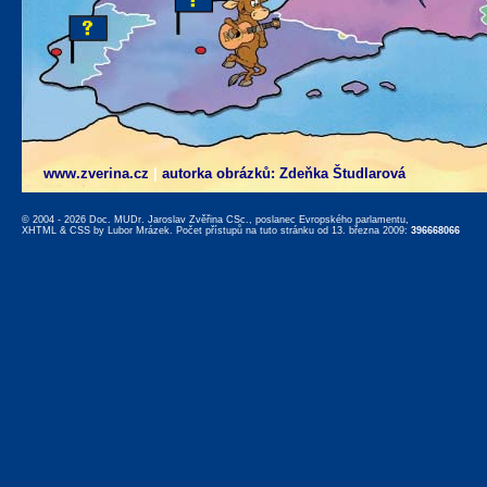
www.zverina.cz
|
autorka obrázků: Zdeňka Študlarová
© 2004 - 2026 Doc. MUDr. Jaroslav Zvěřina CSc., poslanec Evropského parlamentu,
XHTML
&
CSS
by
Lubor Mrázek
. Počet přístupů na tuto stránku od 13. března 2009:
396668066