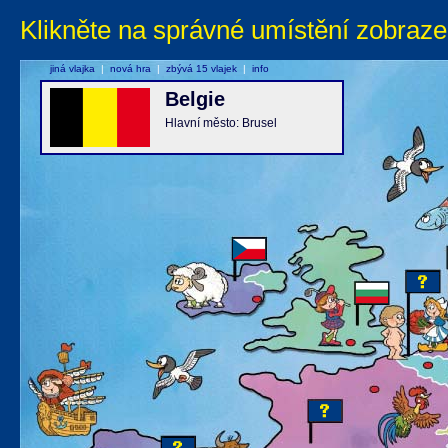
Klikněte na správné umístění zobraze
jiná vlajka
|
nová hra
|
zbývá 15 vlajek
|
info
Belgie
Hlavní město: Brusel