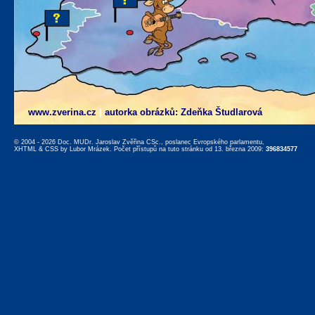
www.zverina.cz
|
autorka obrázků: Zdeňka Študlarová
© 2004 - 2026 Doc. MUDr. Jaroslav Zvěřina CSc., poslanec Evropského parlamentu,
XHTML
&
CSS
by
Lubor Mrázek
. Počet přístupů na tuto stránku od 13. března 2009:
396834577