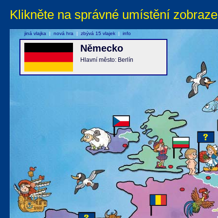
Klikněte na správné umístění zobraze
jiná vlajka
|
nová hra
|
zbývá 15 vlajek
|
info
Německo
Hlavní město: Berlín