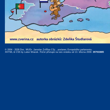
www.zverina.cz
|
autorka obrázků: Zdeňka Študlarová
© 2004 - 2026 Doc. MUDr. Jaroslav Zvěřina CSc., poslanec Evropského parlamentu,
XHTML
&
CSS
by
Lubor Mrázek
. Počet přístupů na tuto stránku od 13. března 2009:
397933885