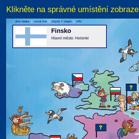
Klikněte na správné umístění zobraze
jiná vlajka
|
nová hra
|
zbývá 7 vlajek
|
info
Finsko
Hlavní město: Helsinki