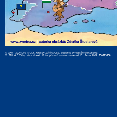
www.zverina.cz
|
autorka obrázků: Zdeňka Študlarová
© 2004 - 2026 Doc. MUDr. Jaroslav Zvěřina CSc., poslanec Evropského parlamentu,
XHTML
&
CSS
by
Lubor Mrázek
. Počet přístupů na tuto stránku od 13. března 2009:
396619856