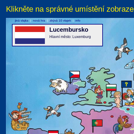
Klikněte na správné umístění zobraze
jiná vlajka
|
nová hra
|
zbývá 10 vlajek
|
info
Lucembursko
Hlavní město: Luxemburg