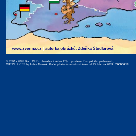
www.zverina.cz
|
autorka obrázků: Zdeňka Študlarová
© 2004 - 2026 Doc. MUDr. Jaroslav Zvěřina CSc., poslanec Evropského parlamentu,
XHTML
&
CSS
by
Lubor Mrázek
. Počet přístupů na tuto stránku od 13. března 2009:
397375218