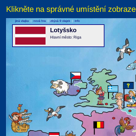
Klikněte na správné umístění zobraze
jiná vlajka
|
nová hra
|
zbývá 9 vlajek
|
info
Lotyšsko
Hlavní město: Riga