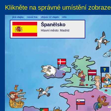
Klikněte na správné umístění zobraze
jiná vlajka
|
nová hra
|
zbývá 12 vlajek
|
info
Španělsko
Hlavní město: Madrid