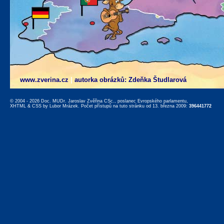
www.zverina.cz
|
autorka obrázků: Zdeňka Študlarová
© 2004 - 2026 Doc. MUDr. Jaroslav Zvěřina CSc., poslanec Evropského parlamentu,
XHTML
&
CSS
by
Lubor Mrázek
. Počet přístupů na tuto stránku od 13. března 2009:
396441772