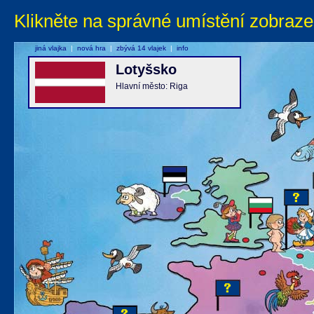
Klikněte na správné umístění zobraze
jiná vlajka
|
nová hra
|
zbývá 14 vlajek
|
info
Lotyšsko
Hlavní město: Riga