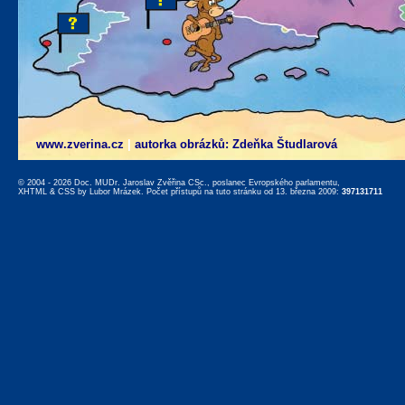
www.zverina.cz
|
autorka obrázků: Zdeňka Študlarová
© 2004 - 2026 Doc. MUDr. Jaroslav Zvěřina CSc., poslanec Evropského parlamentu,
XHTML
&
CSS
by
Lubor Mrázek
. Počet přístupů na tuto stránku od 13. března 2009:
397131711