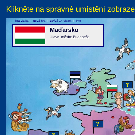
Klikněte na správné umístění zobraze
jiná vlajka
|
nová hra
|
zbývá 14 vlajek
|
info
Maďarsko
Hlavní město: Budapešť