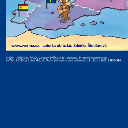
www.zverina.cz
|
autorka obrázků: Zdeňka Študlarová
© 2004 - 2026 Doc. MUDr. Jaroslav Zvěřina CSc., poslanec Evropského parlamentu,
XHTML
&
CSS
by
Lubor Mrázek
. Počet přístupů na tuto stránku od 13. března 2009:
396804280