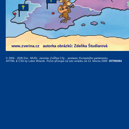
www.zverina.cz
|
autorka obrázků: Zdeňka Študlarová
© 2004 - 2026 Doc. MUDr. Jaroslav Zvěřina CSc., poslanec Evropského parlamentu,
XHTML
&
CSS
by
Lubor Mrázek
. Počet přístupů na tuto stránku od 13. března 2009:
397996984