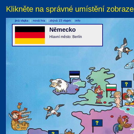
Klikněte na správné umístění zobraze
jiná vlajka
|
nová hra
|
zbývá 15 vlajek
|
info
Německo
Hlavní město: Berlín