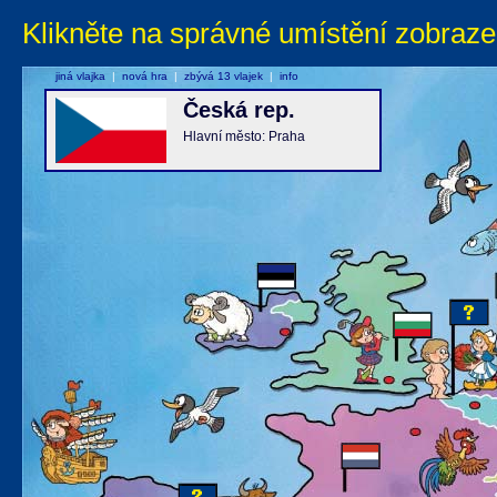
Klikněte na správné umístění zobraze
jiná vlajka
|
nová hra
|
zbývá 13 vlajek
|
info
Česká rep.
Hlavní město: Praha