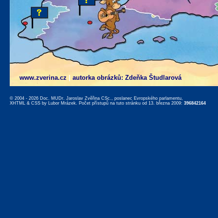
www.zverina.cz
|
autorka obrázků: Zdeňka Študlarová
© 2004 - 2026 Doc. MUDr. Jaroslav Zvěřina CSc., poslanec Evropského parlamentu,
XHTML
&
CSS
by
Lubor Mrázek
. Počet přístupů na tuto stránku od 13. března 2009:
396842164