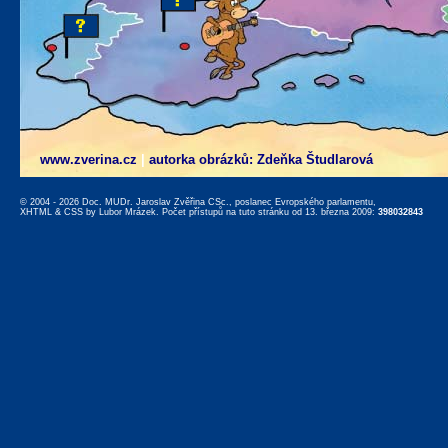
www.zverina.cz
|
autorka obrázků: Zdeňka Študlarová
© 2004 - 2026 Doc. MUDr. Jaroslav Zvěřina CSc., poslanec Evropského parlamentu,
XHTML
&
CSS
by
Lubor Mrázek
. Počet přístupů na tuto stránku od 13. března 2009:
398032843