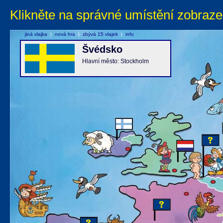
Klikněte na správné umístění zobraze
jiná vlajka
|
nová hra
|
zbývá 15 vlajek
|
info
Švédsko
Hlavní město: Stockholm