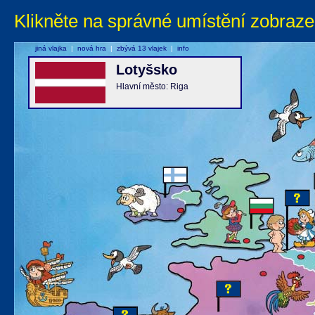
Klikněte na správné umístění zobraze
jiná vlajka
|
nová hra
|
zbývá 13 vlajek
|
info
Lotyšsko
Hlavní město: Riga