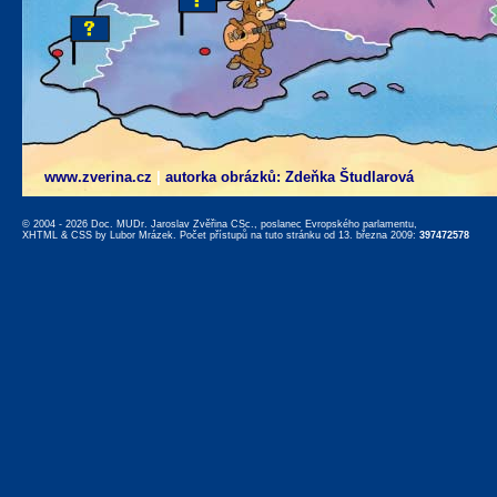
www.zverina.cz
|
autorka obrázků: Zdeňka Študlarová
© 2004 - 2026 Doc. MUDr. Jaroslav Zvěřina CSc., poslanec Evropského parlamentu,
XHTML
&
CSS
by
Lubor Mrázek
. Počet přístupů na tuto stránku od 13. března 2009:
397472578