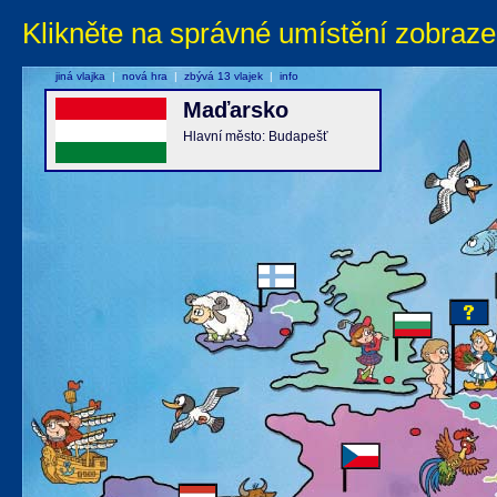
Klikněte na správné umístění zobraze
jiná vlajka
|
nová hra
|
zbývá 13 vlajek
|
info
Maďarsko
Hlavní město: Budapešť