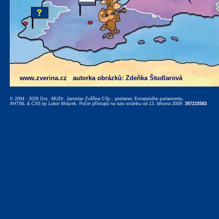
www.zverina.cz
|
autorka obrázků: Zdeňka Študlarová
© 2004 - 2026 Doc. MUDr. Jaroslav Zvěřina CSc., poslanec Evropského parlamentu,
XHTML
&
CSS
by
Lubor Mrázek
. Počet přístupů na tuto stránku od 13. března 2009:
397215583