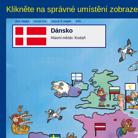
Klikněte na správné umístění zobraze
jiná vlajka
|
nová hra
|
zbývá 9 vlajek
|
info
Dánsko
Hlavní město: Kodaň