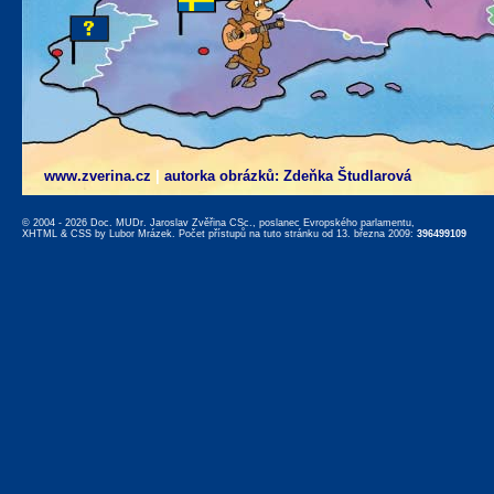
www.zverina.cz
|
autorka obrázků: Zdeňka Študlarová
© 2004 - 2026 Doc. MUDr. Jaroslav Zvěřina CSc., poslanec Evropského parlamentu,
XHTML
&
CSS
by
Lubor Mrázek
. Počet přístupů na tuto stránku od 13. března 2009:
396499109