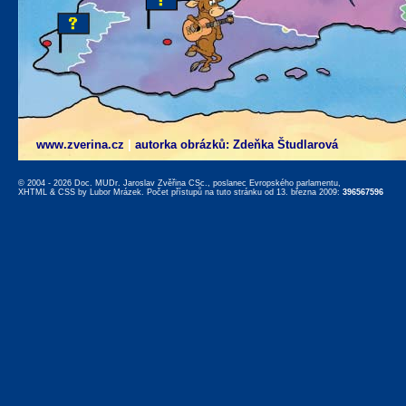
www.zverina.cz
|
autorka obrázků: Zdeňka Študlarová
© 2004 - 2026 Doc. MUDr. Jaroslav Zvěřina CSc., poslanec Evropského parlamentu,
XHTML
&
CSS
by
Lubor Mrázek
. Počet přístupů na tuto stránku od 13. března 2009:
396567596