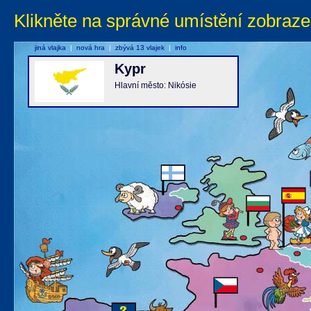
Klikněte na správné umístění zobraze
jiná vlajka
|
nová hra
|
zbývá 13 vlajek
|
info
Kypr
Hlavní město: Nikósie